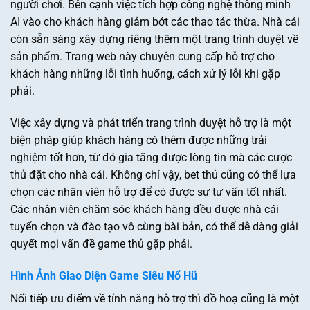
người chơi. Bên cạnh việc tích hợp công nghệ thông minh
AI vào cho khách hàng giảm bớt các thao tác thừa. Nhà cái
còn sẵn sàng xây dựng riêng thêm một trang trình duyệt về
sản phẩm. Trang web này chuyên cung cấp hỗ trợ cho
khách hàng những lỗi tình huống, cách xử lý lỗi khi gặp
phải.
Việc xây dựng và phát triển trang trình duyệt hỗ trợ là một
biện pháp giúp khách hàng có thêm được những trải
nghiệm tốt hơn, từ đó gia tăng được lòng tin mà các cược
thủ đặt cho nhà cái. Không chỉ vậy, bet thủ cũng có thể lựa
chọn các nhân viên hỗ trợ để có được sự tư vấn tốt nhất.
Các nhân viên chăm sóc khách hàng đều được nhà cái
tuyển chọn và đào tạo vô cùng bài bản, có thể dễ dàng giải
quyết mọi vấn đề game thủ gặp phải.
Hình Ảnh Giao Diện Game Siêu Nổ Hũ
Nối tiếp ưu điểm về tính năng hỗ trợ thì đồ hoạ cũng là một