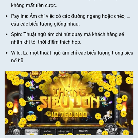
không mất tiền cược.
Payline: Ám chỉ việc có các đường ngang hoặc chéo, …
của các biểu tượng giống nhau.
Spin: Thuật ngữ ám chỉ nút quay mà khách hàng sẽ
nhấn khi tới thời điểm thích hợp.
Wild: Là một thuật ngữ ám chỉ các biểu tượng trong
siêu
nổ hũ
.