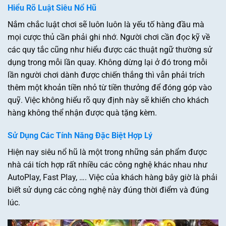
Hiểu Rõ Luật Siêu Nổ Hũ
Nắm chắc luật chơi sẽ luôn luôn là yếu tố hàng đầu mà
mọi cược thủ cần phải ghi nhớ. Người chơi cần đọc kỹ về
các quy tắc cũng như hiểu được các thuật ngữ thường sử
dụng trong mỗi lần quay. Không dừng lại ở đó trong mỗi
lần người chơi dành được chiến thắng thì vẫn phải trích
thêm một khoản tiền nhỏ từ tiền thưởng để đóng góp vào
quỹ. Việc không hiểu rõ quy định này sẽ khiến cho khách
hàng không thể nhận được quà tặng kèm.
Sử Dụng Các Tính Năng Đặc Biệt Hợp Lý
Hiện nay
siêu nổ hũ
là một trong những sản phẩm được
nhà cái tích hợp rất nhiều các công nghệ khác nhau như
AutoPlay, Fast Play, …. Việc của khách hàng bây giờ là phải
biết sử dụng các công nghệ này đúng thời điểm và đúng
lúc.