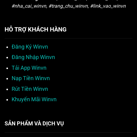
#nha_cai_winvn, #trang_chu_winvn, #link_vao_winvn
HỖ TRỢ KHÁCH HÀNG
Đăng Ký Winvn
Đăng Nhập Winvn
Tải App Winvn
Nạp Tiền Winvn
Rút Tiền Winvn
Khuyến Mãi Winvn
SẢN PHẨM VÀ DỊCH VỤ