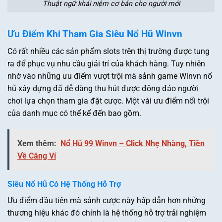
Thuật ngữ khái niệm cơ bản cho người mới
Ưu Điểm Khi Tham Gia Siêu Nổ Hũ Winvn
Có rất nhiều các sản phẩm slots trên thị trường được tung
ra để phục vụ nhu cầu giải trí của khách hàng. Tuy nhiên
nhờ vào những ưu điểm vượt trội mà sảnh game Winvn nổ
hũ xây dựng đã dễ dàng thu hút được đông đảo người
chơi lựa chọn tham gia đặt cược. Một vài ưu điểm nổi trội
của danh mục có thể kể đến bao gồm.
Xem thêm:
Nổ Hũ 99 Winvn – Click Nhẹ Nhàng, Tiền
Về Căng Ví
Siêu Nổ Hũ Có Hệ Thống Hỗ Trợ
Ưu điểm đầu tiên mà sảnh cược này hấp dẫn hơn những
thương hiệu khác đó chính là hệ thống hỗ trợ trải nghiệm