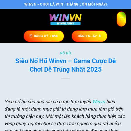
Bỏ
WINVN - CHƠI LÀ WIN | THẮNG LỚN MỖI NGÀY!
qua
nội
dung
ĐĂNG KÝ + 88K
ĐĂNG NHẬP
NỔ HŨ
Siêu Nổ Hũ Winvn – Game Cược Dễ
Chơi Dễ Trúng Nhất 2025
Siêu nổ hũ
của nhà cái cá cược trực tuyến
Winvn
hiện
đang là một danh mục giải trí đang làm mưa làm gió trên
thị trường hiện nay. Mỗi một lần khách hàng thực hiện các
vòng quay, người chơi sẽ được trải nghiệm qua rất nhiều
các loại cảm giác, các cung bậc cảm xúc đan xen khác