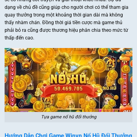
dạng về chủ đề cũng giúp cho người chơi có thể tham gia
quay thưởng trong một khoảng thời gian dài mà không
thấy nhàm chán. Đồng thời giá tiền cược mà game thủ
phải bỏ ra cũng được thương hiệu phân chia theo mức từ
thấp đến cao.
Tựa game nổ hũ đổi thưởng
Hướng Dẫn Chơi Game Winvn Nổ Hũ Đổi Thưởng