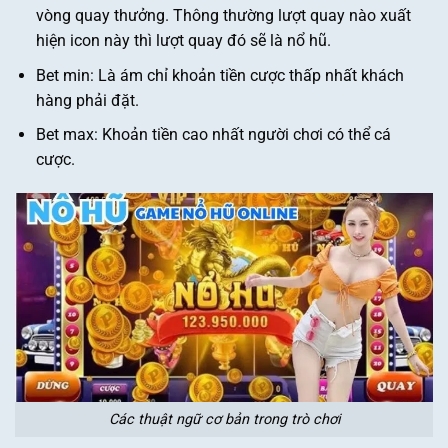
vòng quay thưởng. Thông thường lượt quay nào xuất
hiện icon này thì lượt quay đó sẽ là nổ hũ.
Bet min: Là ám chỉ khoản tiền cược thấp nhất khách
hàng phải đặt.
Bet max: Khoản tiền cao nhất người chơi có thể cá
cược.
Các thuật ngữ cơ bản trong trò chơi