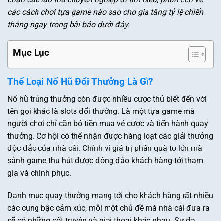
các cách chơi tựa game nào sao cho gia tăng tỷ lệ chiến
thắng ngay trong bài báo dưới đây.
Mục Lục
Thể Loại Nổ Hũ Đổi Thưởng Là Gì?
Nổ hũ trúng thưởng còn được nhiều cược thủ biết đến với
tên gọi khác là slots đổi thưởng. Là một tựa game mà
người chơi chỉ cần bỏ tiền mua vé cược và tiến hành quay
thưởng. Cơ hội có thể nhận được hàng loạt các giải thưởng
độc đắc của nhà cái. Chính vì giá trị phần quà to lớn mà
sảnh game thu hút được đông đảo khách hàng tới tham
gia và chinh phục.
Danh mục quay thưởng mang tới cho khách hàng rất nhiều
các cung bậc cảm xúc, mỗi một chủ đề mà nhà cái đưa ra
sẽ có những cốt truyện và giai thoại khác nhau. Sự đa