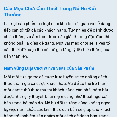
Các Mẹo Chơi Cần Thiết Trong Nổ Hũ Đổi
Thưởng
Là một sản phẩm có luật chơi khá là đơn giản và dễ dàng
tiếp cận tới tất cả các khách hàng. Tuy nhiên để dành được
chiến thắng và ẵm trọn được các giải thưởng độc đáo thì
không phải là điều dễ dàng. Một vài mẹo chơi sẽ là yếu tố
cần thiết để cược thủ có thể gia tăng tỷ lệ chiến thắng của
bản thân lên.
Nắm Vững Luật Chơi Winvn Slots Của Sản Phẩm
Mỗi một tựa game cá cược trực tuyến sẽ có những cách
thức tham gia cá cược khác nhau. Và để có thể trở thành
một game thủ thực thụ thì khách hàng cần phải nắm bắt
được những lý thuyết, khái niệm cũng như thuật ngữ cơ
bản trong bộ môn đó.
Nổ hũ đổi thưởng
cũng không ngoại
lệ, việc nắm chắc các kiến thức căn bản sẽ giúp cho khách
hàng trải nghiệm sản phẩm một cách dễ dàng hơn, tránh