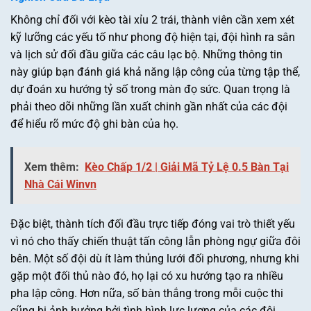
Không chỉ đối với kèo
tài xỉu 2 trái
, thành viên cần xem xét
kỹ lưỡng các yếu tố như phong độ hiện tại, đội hình ra sân
và lịch sử đối đầu giữa các câu lạc bộ. Những thông tin
này giúp bạn đánh giá khả năng lập công của từng tập thể,
dự đoán xu hướng tỷ số trong màn đọ sức. Quan trọng là
phải theo dõi những lần xuất chinh gần nhất của các đội
để hiểu rõ mức độ ghi bàn của họ.
Xem thêm:
Kèo Chấp 1/2 | Giải Mã Tỷ Lệ 0.5 Bàn Tại
Nhà Cái Winvn
Đặc biệt, thành tích đối đầu trực tiếp đóng vai trò thiết yếu
vì nó cho thấy chiến thuật tấn công lẫn phòng ngự giữa đôi
bên. Một số đội dù ít làm thủng lưới đối phương, nhưng khi
gặp một đối thủ nào đó, họ lại có xu hướng tạo ra nhiều
pha lập công. Hơn nữa, số bàn thắng trong mỗi cuộc thi
cũng bị ảnh hưởng bởi tình hình lực lượng của các đội.