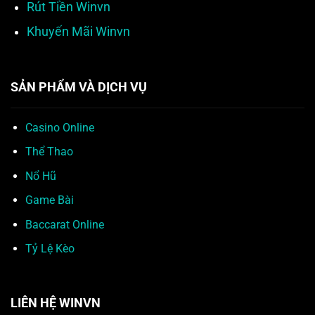
Rút Tiền Winvn
Khuyến Mãi Winvn
SẢN PHẨM VÀ DỊCH VỤ
Casino Online
Thể Thao
Nổ Hũ
Game Bài
Baccarat Online
Tỷ Lệ Kèo
LIÊN HỆ WINVN